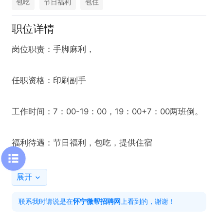
包吃
节日福利
包住
职位详情
岗位职责：手脚麻利，

任职资格：印刷副手

工作时间：7：00-19：00，19：00+7：00两班倒。

福利待遇：节日福利，包吃，提供住宿

感兴趣的话，请投递简历后直接拨打电话联系吧!
展开
联系我时请说是在
怀宁微帮招聘网
上看到的，谢谢！