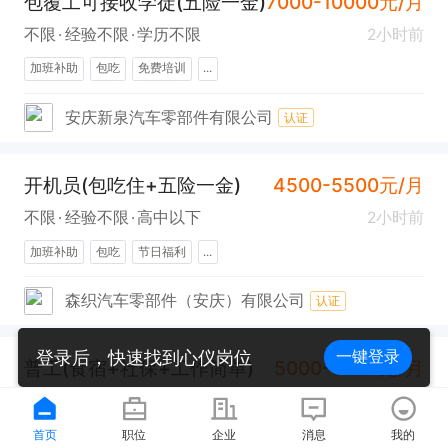
包覆工可接收学徒(五险一金)
7000-10000元/月
不限
经验不限
学历不限
2小时前
加班补助
包吃
免费培训
...
安庆新泉汽车零部件有限公司
认证
开机员(包吃住+五险一金)
4500-5500元/月
不限
经验不限
高中以下
2小时前
加班补助
包吃
节日福利
...
森织汽车零部件（安庆）有限公司
认证
登录后，快速找到心仪岗位
一键登录
普工(食宿+社保+工作简单)
5000-6000元/月
不限
经验不限
学历不限
2小时前
包吃
包住
首页
职位
企业
消息
我的