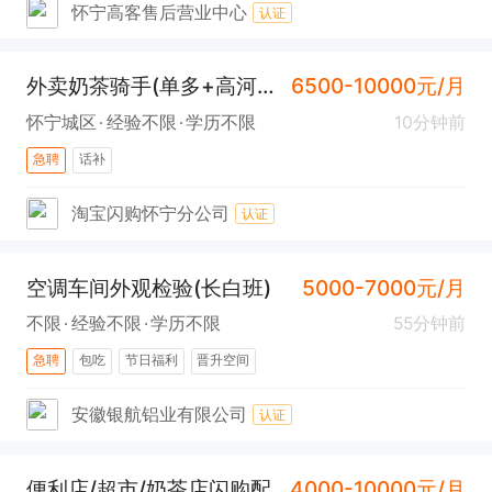
怀宁高客售后营业中心
认证
外卖奶茶骑手(单多+高河商圈送餐+时间弹性)
6500-10000元/月
怀宁城区
经验不限
学历不限
10分钟前
急聘
话补
淘宝闪购怀宁分公司
认证
空调车间外观检验(长白班)
5000-7000元/月
不限
经验不限
学历不限
55分钟前
急聘
包吃
节日福利
晋升空间
安徽银航铝业有限公司
认证
便利店/超市/奶茶店闪购配送员(弹性工作)
4000-10000元/月