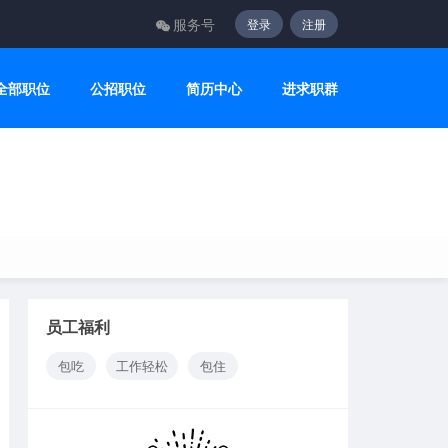
服务号
登录
注册
全部职位
公招职位
简历中心
进求职群
员工福利
包吃
工作轻松
包住