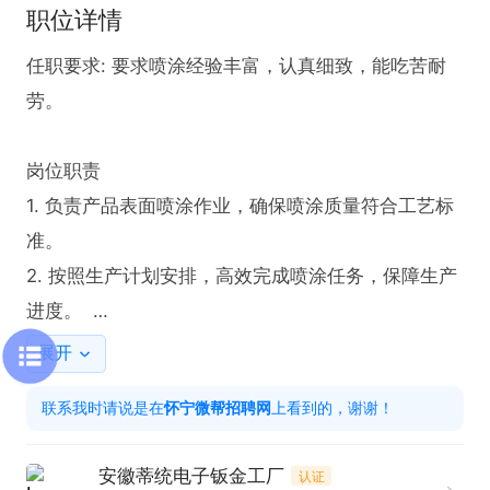
职位详情
任职要求: 要求喷涂经验丰富，认真细致，能吃苦耐
劳。

岗位职责  

1. 负责产品表面喷涂作业，确保喷涂质量符合工艺标
准。  

2. 按照生产计划安排，高效完成喷涂任务，保障生产
进度。  

展开
上班时间: 长白班

联系我时请说是在
怀宁微帮招聘网
上看到的，谢谢！
福利待遇:长白班+工作餐

安徽蒂统电子钣金工厂
认证