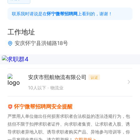
联系我时请说是在
怀宁微帮招聘网
上看到的，谢谢！
上班时间：8：00-19：00

工作地址
福利待遇：长白班+工作简单 

安庆怀宁县洪铺路18号
感兴趣的话，请投递简历后直接拨打电话联系吧!
安庆市熙航物流有限公司
认证
10人以下
物流业
怀宁微帮招聘网安全提醒
严禁用人单位做出任何损害求职者合法权益的违法违规行为，包
括但不限于扣押求职者证件、向求职者集资、让求职者入股、诱
导求职者异地入职、诱导求职者购买产品、异地参与培训等，你
一旦发现此类行为，请立即举报！
立即举报 >