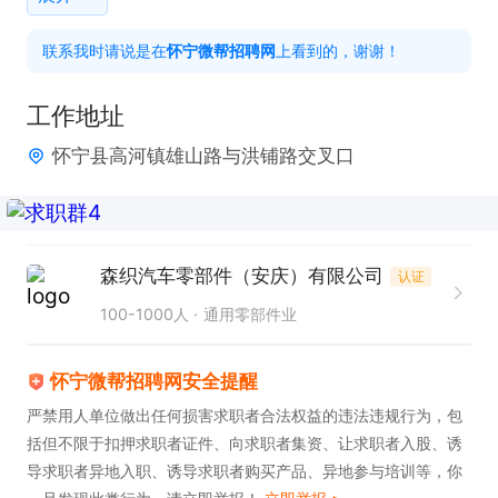
联系我时请说是在
怀宁微帮招聘网
上看到的，谢谢！
感兴趣的话，请投递简历后直接拨打电话联系吧!
工作地址
怀宁县高河镇雄山路与洪铺路交叉口
森织汽车零部件（安庆）有限公司
认证
100-1000人
通用零部件业
怀宁微帮招聘网安全提醒
严禁用人单位做出任何损害求职者合法权益的违法违规行为，包
括但不限于扣押求职者证件、向求职者集资、让求职者入股、诱
导求职者异地入职、诱导求职者购买产品、异地参与培训等，你