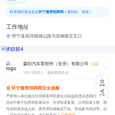
联系我时请说是在
怀宁微帮招聘网
上看到的，谢谢！
感兴趣的话，请投递简历后直接拨打电话联系吧!
工作地址
怀宁县高河镇雄山路与洪铺路交叉口
森织汽车零部件（安庆）有限公司
认证
100-1000人
通用零部件业
收藏
怀宁微帮招聘网安全提醒
分享
严禁用人单位做出任何损害求职者合法权益的违法违规行为，包
括但不限于扣押求职者证件、向求职者集资、让求职者入股、诱
导求职者异地入职、诱导求职者购买产品、异地参与培训等，你