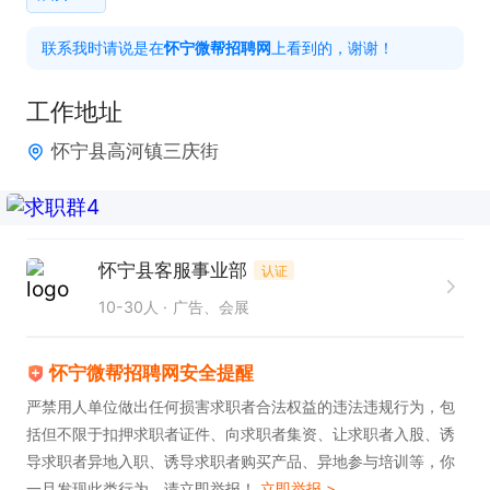
联系我时请说是在
怀宁微帮招聘网
上看到的，谢谢！
工作时间：长白班

工作地址
如果感兴趣的话，请直接投递简历后打电话吧！
怀宁县高河镇三庆街
怀宁县客服事业部
认证
10-30人
广告、会展
怀宁微帮招聘网安全提醒
严禁用人单位做出任何损害求职者合法权益的违法违规行为，包
括但不限于扣押求职者证件、向求职者集资、让求职者入股、诱
导求职者异地入职、诱导求职者购买产品、异地参与培训等，你
一旦发现此类行为，请立即举报！
立即举报 >