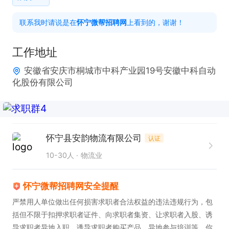
联系我时请说是在
怀宁微帮招聘网
上看到的，谢谢！
工作时间：08:00-20:00 

工作地址
工作地点在：桐城市新渡镇

安徽省安庆市桐城市中科产业园19号安徽中科自动
化股份有限公司
感兴趣的话，请投递简历后直接拨打电话联系吧!
怀宁县安韵物流有限公司
认证
10-30人
物流业
怀宁微帮招聘网安全提醒
严禁用人单位做出任何损害求职者合法权益的违法违规行为，包
括但不限于扣押求职者证件、向求职者集资、让求职者入股、诱
导求职者异地入职、诱导求职者购买产品、异地参与培训等，你