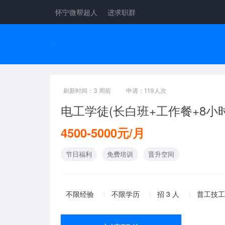
怀宁微帮超人
进求职群
刷新时间：3 周前
申请：119人次
电工学徒(长白班+工作餐+8小时
4500-5000元/月
节日福利
免费培训
晋升空间
不限经验
不限学历
招 3 人
普工技工 