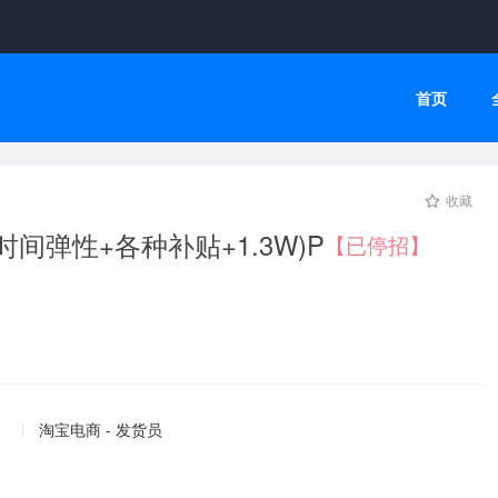
首页
收藏
间弹性+各种补贴+1.3W)P
【已停招】
淘宝电商 - 发货员