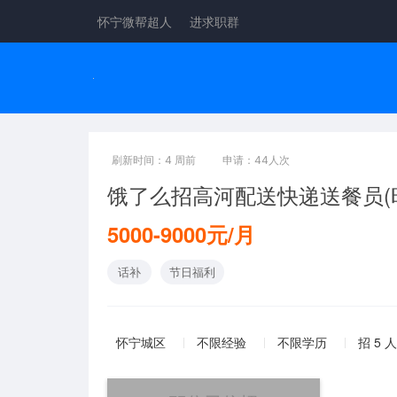
怀宁微帮超人
进求职群
刷新时间：4 周前
申请：44人次
饿了么招高河配送快递送餐员(时
5000-9000元/月
话补
节日福利
怀宁城区
不限经验
不限学历
招 5 人