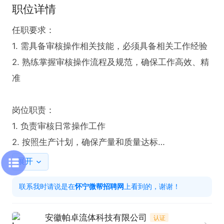
职位详情
任职要求：

1. 需具备审核操作相关技能，必须具备相关工作经验

2. 熟练掌握审核操作流程及规范，确保工作高效、精
准

岗位职责：

1. 负责审核日常操作工作

2. 按照生产计划，确保产量和质量达标

展开
福利待遇：长白班，五险一金，免费工作餐，节假日
联系我时请说是在
怀宁微帮招聘网
上看到的，谢谢！
福利，月绩效奖，年终奖，不定期团建

安徽帕卓流体科技有限公司
认证
感兴趣的话，请投递简历后直接拨打电话联系吧!