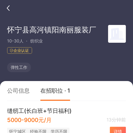
怀宁县高河镇阳南丽服装厂
10-30人
纺织业
企业认证
弹性工作
公司信息
在招职位 · 1
缝纫工(长白班+节日福利)
5000-9000元/月
13分钟前
怀宁城区
经验不限
学历不限
详情