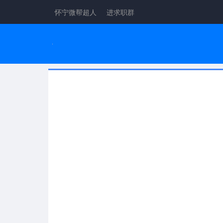
怀宁微帮超人
进求职群