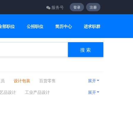
服务号
登录
注册
全部职位
公招职位
简历中心
进求职群
搜 索
文员
设计包装
百货零售
展开
咨询顾问
电子电气
美容美发
艺品设计
工业产品设计
展开
房产相关
娱乐休闲
旅游健身
设计
模具设计
美编/美术设计
览设计
工艺设计
多媒体设计