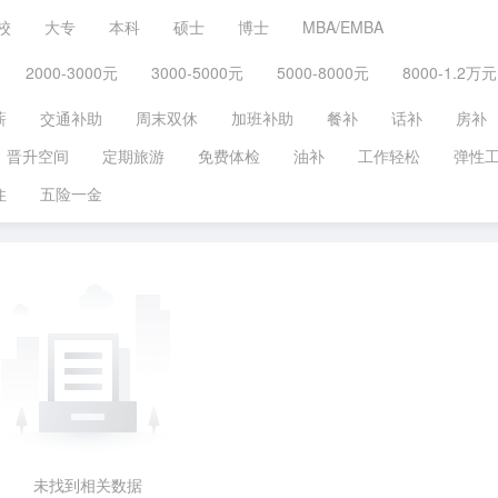
校
大专
本科
硕士
博士
MBA/EMBA
2000-3000元
3000-5000元
5000-8000元
8000-1.2万元
薪
交通补助
周末双休
加班补助
餐补
话补
房补
晋升空间
定期旅游
免费体检
油补
工作轻松
弹性
住
五险一金
未找到相关数据