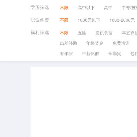
学历筛选
不限
高中以下
高中
中专/技
职位薪资
不限
1000元以下
1000-2000元
福利筛选
不限
五险
提供食宿
年底双
出差补助
年终奖金
免费培训
有年假
带薪休假
全勤奖
包