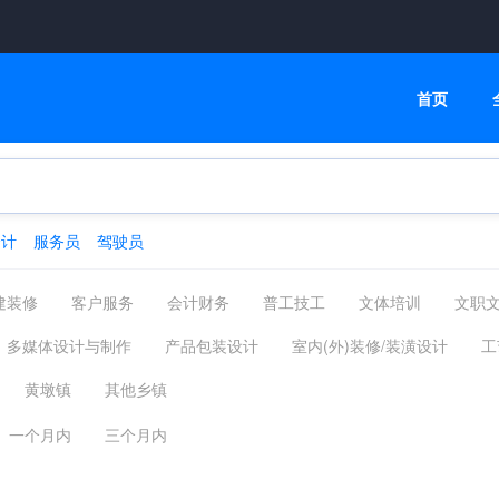
首页
会计
服务员
驾驶员
建装修
客户服务
会计财务
普工技工
文体培训
文职
高级管理
物流贸易
司机后勤
网络通信
机械仪表
多媒体设计与制作
产品包装设计
室内(外)装修/装潢设计
工
化工制药
摄影影视
能源环保
编辑印刷发行
家政保洁
具设计
珠宝设计
文案/媒体策划
广告设计/创意策划
家具
黄墩镇
其他乡镇
汽车服务
广告会展场务
新媒体运营
农林牧渔
其他分类
位
服装设计
家具/居家用品设计
美术指导
店面/陈列/展
一个月内
三个月内