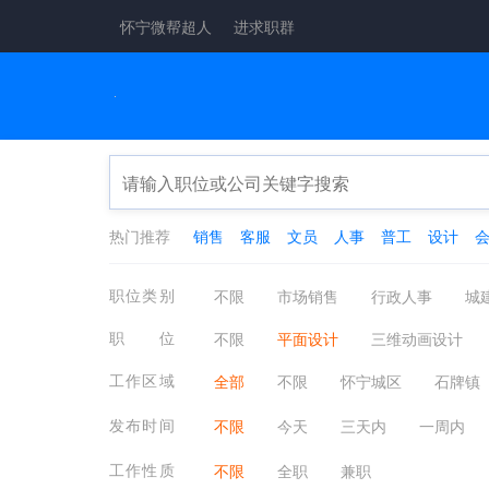
怀宁微帮超人
进求职群
热门推荐
销售
客服
文员
人事
普工
设计
职位类别
不限
市场销售
行政人事
城
工厂工业
酒店餐饮
金融保险
职位
不限
平面设计
三维动画设计
医疗保健
翻译法律
轻工工艺
纺织/服饰(装)设计
形象设计
玩
工作区域
全部
不限
怀宁城区
石牌镇
物业管理
质控安防
淘宝电商
创意指导/总监
设计包装其他相关职
发布时间
不限
今天
三天内
一周内
动画设计
CAD设计/制图
工作性质
不限
全职
兼职