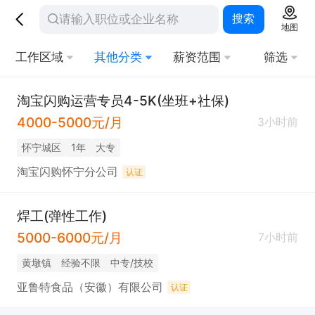
搜索
地图
工作区域
其他分类
薪资范围
筛选
淘宝闪购运营专员4-5K(坐班+社保)
4000-5000元/月
3小时前
怀宁城区
1年
大专
淘宝闪购怀宁分公司
认证
焊工(弹性工作)
5000-6000元/月
7小时前
黄墩镇
经验不限
中专/技校
亚鲁特食品（安徽）有限公司
认证