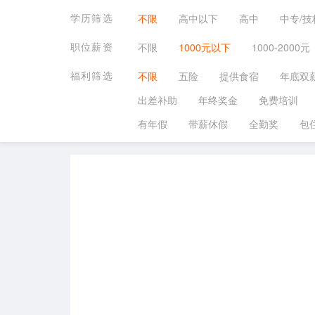
学历筛选
不限
高中以下
高中
中专/技
职位薪资
不限
1000元以下
1000-2000元
福利筛选
不限
五险
提供食宿
年底双
出差补助
年终奖金
免费培训
有年假
带薪休假
全勤奖
包