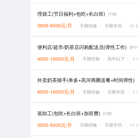
理袋工(节日福利+包吃+长白班)
[不限]
3800-5500元/月
不限经验
不限学历
50
便利店/超市/奶茶店闪购配送员(弹性工作)
[怀宁
4000-10000元/月
不限经验
高中以下
9
外卖奶茶骑手(单多+高河商圈送餐+时间弹性)
6500-10000元/月
不限经验
不限学历
9
装卸工(包吃+长白班+加班费)
[不限]
3500-5000元/月
不限经验
不限学历
14