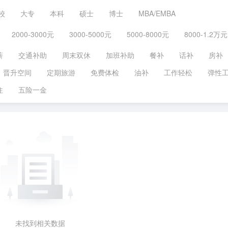
校
大专
本科
硕士
博士
MBA/EMBA
2000-3000元
3000-5000元
5000-8000元
8000-1.2万元
薪
交通补助
周末双休
加班补助
餐补
话补
房补
晋升空间
定期旅游
免费体检
油补
工作轻松
弹性
住
五险一金
未找到相关数据