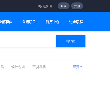
服务号
登录
注册
全部职位
公招职位
简历中心
进求职群
搜 索
文员
设计包装
百货零售
展开
咨询顾问
电子电气
美容美发
房产相关
娱乐休闲
旅游健身