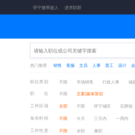
怀宁微帮超人
进求职群
热门推荐
销售
客服
文员
人事
普工
设计
职位类别
不限
市场销售
行政人事
城
工厂工业
酒店餐饮
金融保险
职位
不限
文案|媒体策划
医疗保健
翻译法律
轻工工艺
工作区域
全部
不限
怀宁城区
石牌镇
物业管理
质控安防
淘宝电商
发布时间
不限
今天
三天内
一周内
工作性质
不限
全职
兼职