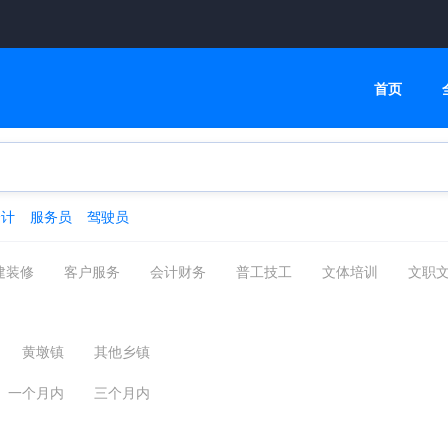
首页
会计
服务员
驾驶员
建装修
客户服务
会计财务
普工技工
文体培训
文职
高级管理
物流贸易
司机后勤
网络通信
机械仪表
化工制药
摄影影视
能源环保
编辑印刷发行
家政保洁
黄墩镇
其他乡镇
汽车服务
广告会展场务
新媒体运营
农林牧渔
其他分类
一个月内
三个月内