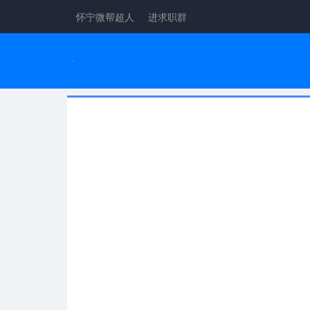
怀宁微帮超人
进求职群