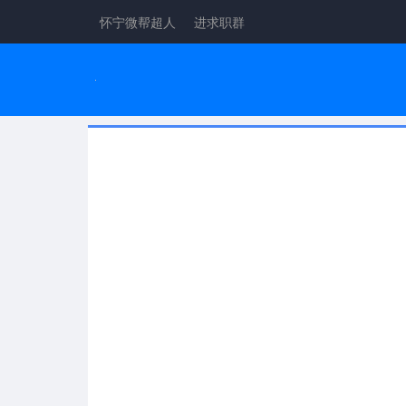
怀宁微帮超人
进求职群