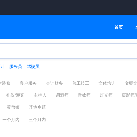
首页
会计
服务员
驾驶员
建装修
客户服务
会计财务
普工技工
文体培训
文职
高级管理
物流贸易
司机后勤
网络通信
机械仪表
礼仪/迎宾
主持人
调酒师
音效师
灯光师
摄影师
化工制药
摄影影视
能源环保
编辑印刷发行
家政保洁
黄墩镇
其他乡镇
汽车服务
广告会展场务
新媒体运营
农林牧渔
其他分类
一个月内
三个月内