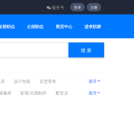
服务号
登录
注册
全部职位
公招职位
简历中心
进求职群
搜 索
文员
设计包装
百货零售
展开
咨询顾问
电子电气
美容美发
/摄像师
影视/后期制作
配音员
展开
房产相关
娱乐休闲
旅游健身