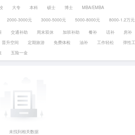
校
大专
本科
硕士
博士
MBA/EMBA
2000-3000元
3000-5000元
5000-8000元
8000-1.2万元
薪
交通补助
周末双休
加班补助
餐补
话补
房补
晋升空间
定期旅游
免费体检
油补
工作轻松
弹性
住
五险一金
未找到相关数据