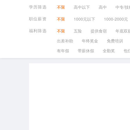
学历筛选
不限
高中以下
高中
中专/技
职位薪资
不限
1000元以下
1000-2000元
福利筛选
不限
五险
提供食宿
年底双
出差补助
年终奖金
免费培训
有年假
带薪休假
全勤奖
包