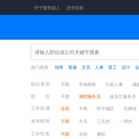
怀宁微帮超人
进求职群
热门推荐
销售
客服
文员
人事
普工
设计
职位类别
不限
市场销售
行政人事
城
工厂工业
酒店餐饮
金融保险
职位
不限
酒吧服务员
娱乐厅服务员
医疗保健
翻译法律
轻工工艺
放映员
娱乐休闲其他相关工作
工作区域
全部
不限
怀宁城区
石牌镇
物业管理
质控安防
淘宝电商
发布时间
不限
今天
三天内
一周内
工作性质
不限
全职
兼职