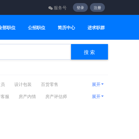
服务号
登录
注册
全部职位
公招职位
简历中心
进求职群
搜 索
文员
设计包装
百货零售
展开
咨询顾问
电子电气
美容美发
产客服
房产内情
房产评估师
展开
房产相关
娱乐休闲
旅游健身