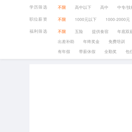
学历筛选
不限
高中以下
高中
中专/技
职位薪资
不限
1000元以下
1000-2000元
福利筛选
不限
五险
提供食宿
年底双
出差补助
年终奖金
免费培训
有年假
带薪休假
全勤奖
包