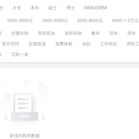
校
大专
本科
硕士
博士
MBA/EMBA
2000-3000元
3000-5000元
5000-8000元
8000-1.2万元
薪
交通补助
周末双休
加班补助
餐补
话补
房补
晋升空间
定期旅游
免费体检
油补
工作轻松
弹性
住
五险一金
未找到相关数据