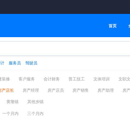
首页
会计
服务员
驾驶员
建装修
客户服务
会计财务
普工技工
文体培训
文职
高级管理
物流贸易
司机后勤
网络通信
机械仪表
房产店长
房产经理
房产店员
房产销售
房产助理
房
化工制药
摄影影视
能源环保
编辑印刷发行
家政保洁
位
黄墩镇
其他乡镇
汽车服务
广告会展场务
新媒体运营
农林牧渔
其他分类
一个月内
三个月内