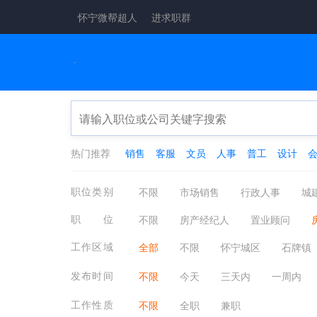
怀宁微帮超人
进求职群
热门推荐
销售
客服
文员
人事
普工
设计
职位类别
不限
市场销售
行政人事
城
工厂工业
酒店餐饮
金融保险
职位
不限
房产经纪人
置业顾问
医疗保健
翻译法律
轻工工艺
房产策划
房产开发
其他房产职
工作区域
全部
不限
怀宁城区
石牌镇
物业管理
质控安防
淘宝电商
发布时间
不限
今天
三天内
一周内
工作性质
不限
全职
兼职