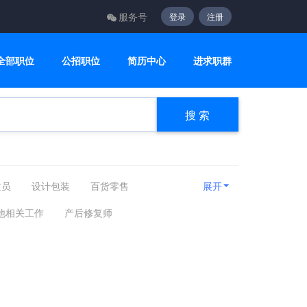
服务号
登录
注册
全部职位
公招职位
简历中心
进求职群
搜 索
文员
设计包装
百货零售
展开
咨询顾问
电子电气
美容美发
他相关工作
产后修复师
房产相关
娱乐休闲
旅游健身