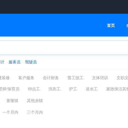
首页
会计
服务员
驾驶员
建装修
客户服务
会计财务
普工技工
文体培训
文职
高级管理
物流贸易
司机后勤
网络通信
机械仪表
婴师/保育员
钟点工
洗衣工
护工
送水工
家政保洁其
化工制药
摄影影视
能源环保
编辑印刷发行
家政保洁
黄墩镇
其他乡镇
汽车服务
广告会展场务
新媒体运营
农林牧渔
其他分类
一个月内
三个月内