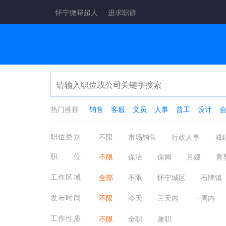
怀宁微帮超人
进求职群
热门推荐
销售
客服
文员
人事
普工
设计
职位类别
不限
市场销售
行政人事
城
工厂工业
酒店餐饮
金融保险
职位
不限
保洁
保姆
月嫂
育
医疗保健
翻译法律
轻工工艺
工作区域
全部
不限
怀宁城区
石牌镇
物业管理
质控安防
淘宝电商
发布时间
不限
今天
三天内
一周内
工作性质
不限
全职
兼职