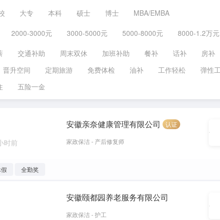
校
大专
本科
硕士
博士
MBA/EMBA
2000-3000元
3000-5000元
5000-8000元
8000-1.2万元
薪
交通补助
周末双休
加班补助
餐补
话补
房补
晋升空间
定期旅游
免费体检
油补
工作轻松
弹性
住
五险一金
安徽亲奈健康管理有限公司
认证
家政保洁 - 产后修复师
 小时前
休假
全勤奖
安徽颐都园养老服务有限公司
家政保洁 - 护工