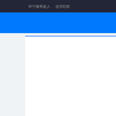
怀宁微帮超人
进求职群