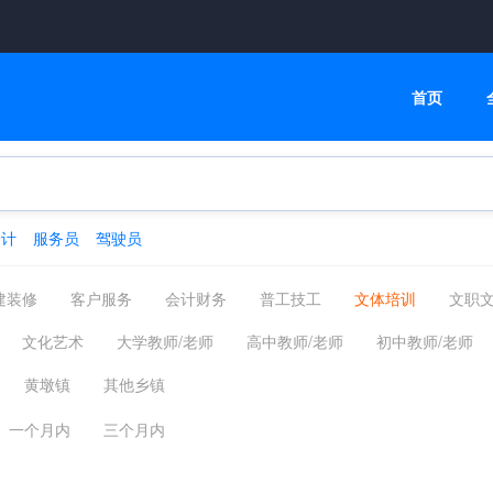
首页
会计
服务员
驾驶员
建装修
客户服务
会计财务
普工技工
文体培训
文职
高级管理
物流贸易
司机后勤
网络通信
机械仪表
文化艺术
大学教师/老师
高中教师/老师
初中教师/老师
化工制药
摄影影视
能源环保
编辑印刷发行
家政保洁
语教师/老师
培训师/讲师
舞蹈老师
竞技/体育
教务/教务
黄墩镇
其他乡镇
汽车服务
广告会展场务
新媒体运营
农林牧渔
其他分类
理
学术研究/科研
招生/课程顾问
校长
野外拓展训练师
一个月内
三个月内