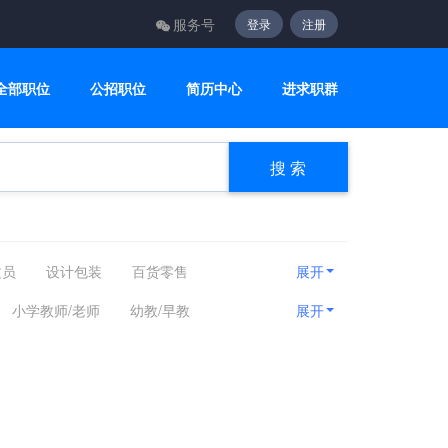
服务号
登录
注册
全部职位
公招职位
简历中心
进求职群
搜 索
文员
设计包装
百货零售
展开
咨询顾问
电子电气
美容美发
小学教师/老师
幼教/早教
展开
房产相关
娱乐休闲
旅游健身
管理
家教
记者
教师/助教
文体培训其他相关职位