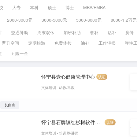
校
大专
本科
硕士
博士
MBA/EMBA
2000-3000元
3000-5000元
5000-8000元
8000-1.2万元
薪
交通补助
周末双休
加班补助
餐补
话补
房补
晋升空间
定期旅游
免费体检
油补
工作轻松
弹性
住
五险一金
怀宁县壹心健康管理中心
认证
文体培训 - 幼教/早教
长白班
怀宁县石牌镇红杉树软件销售服务中心
认证
文体培训 - 培训师/讲师