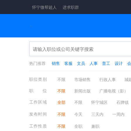
怀宁微帮超人
进求职群
热门推荐
销售
客服
文员
人事
普工
设计
职位类别
不限
市场销售
行政人事
城
工厂工业
酒店餐饮
金融保险
职位
不限
新闻出版
广播电视（影）
医疗保健
翻译法律
轻工工艺
理科教师/老师
文科教师/老师
外
工作区域
全部
不限
怀宁城区
石牌镇
物业管理
质控安防
淘宝电商
培训策划
培训助理
教学/教务管
发布时间
不限
今天
三天内
一周内
工作性质
不限
全职
兼职