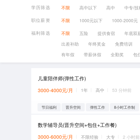
学历筛选
不限
高中以下
高中
中专/技
职位薪资
不限
1000元以下
1000-2000元
福利筛选
不限
五险
提供食宿
年底双
出差补助
年终奖金
免费培训
有年假
带薪休假
全勤奖
包
儿童陪伴师(弹性工作)
3000-4000元/月
1年
高中
53 分钟前
节日福利
晋升空间
弹性工作
8小时工作制
数学辅导员(晋升空间+包住+工作餐)
3000-6000元/月
不限经验
大专
2 小时前