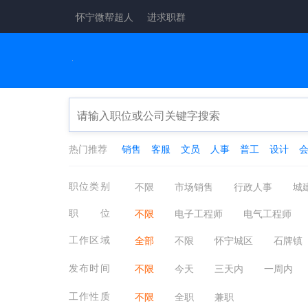
怀宁微帮超人
进求职群
热门推荐
销售
客服
文员
人事
普工
设计
职位类别
不限
市场销售
行政人事
城
工厂工业
酒店餐饮
金融保险
职位
不限
电子工程师
电气工程师
医疗保健
翻译法律
轻工工艺
单片机/DSP/底层软件开发
电路(布线
工作区域
全部
不限
怀宁城区
石牌镇
物业管理
质控安防
淘宝电商
无线电技术
半导体技术
家用电
发布时间
不限
今天
三天内
一周内
工作性质
不限
全职
兼职