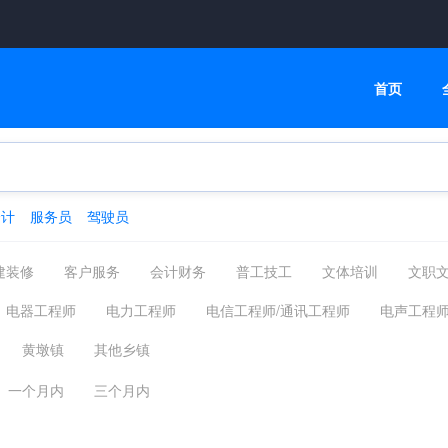
首页
会计
服务员
驾驶员
建装修
客户服务
会计财务
普工技工
文体培训
文职
高级管理
物流贸易
司机后勤
网络通信
机械仪表
电器工程师
电力工程师
电信工程师/通讯工程师
电声工程
化工制药
摄影影视
能源环保
编辑印刷发行
家政保洁
)设计
智能大厦/综合布线/弱电
光源与照明工程
灯饰研发工
黄墩镇
其他乡镇
汽车服务
广告会展场务
新媒体运营
农林牧渔
其他分类
器
测试工程师
电子通讯其他相关职位
一个月内
三个月内