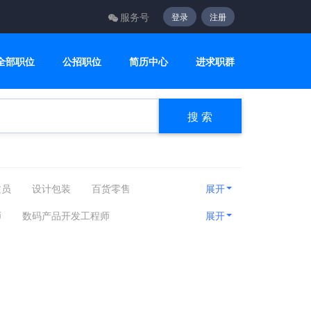
服务号
登录
注册
全部职位
公招职位
简历中心
进求职群
搜 索
文员
设计包装
百货零售
展开
咨询顾问
电子电气
美容美发
师
数码产品开发工程师
展开
房产相关
娱乐休闲
旅游健身
程师
电气维修
自动控制