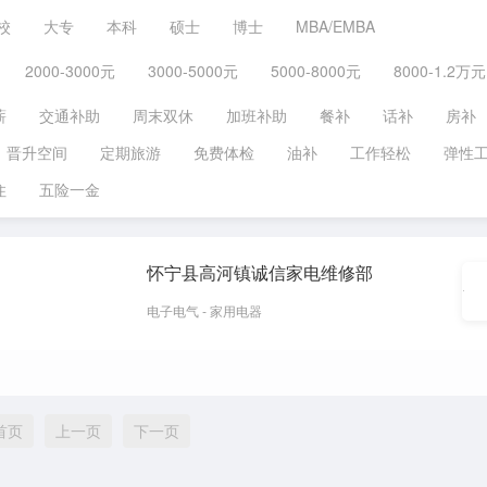
校
大专
本科
硕士
博士
MBA/EMBA
2000-3000元
3000-5000元
5000-8000元
8000-1.2万元
薪
交通补助
周末双休
加班补助
餐补
话补
房补
晋升空间
定期旅游
免费体检
油补
工作轻松
弹性
住
五险一金
怀宁县高河镇诚信家电维修部
电子电气 - 家用电器
首页
上一页
下一页