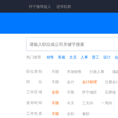
怀宁微帮超人
进求职群
热门推荐
销售
客服
文员
人事
普工
设计
职位类别
不限
市场销售
行政人事
城
工厂工业
酒店餐饮
金融保险
职位
不限
会计
会计助理
注册会
医疗保健
翻译法律
轻工工艺
成本分析/核算
帐目(进出口)管理
工作区域
全部
不限
怀宁城区
石牌镇
物业管理
质控安防
淘宝电商
财务分析员
成本管理员
会计财
发布时间
不限
今天
三天内
一周内
工作性质
不限
全职
兼职