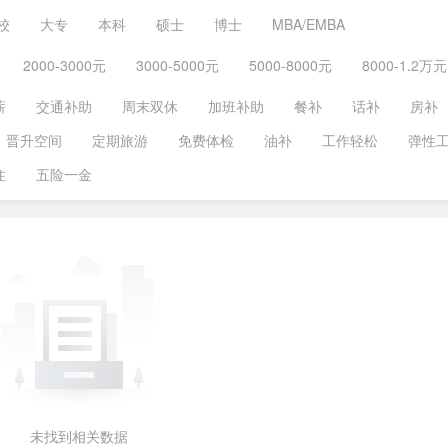
校
大专
本科
硕士
博士
MBA/EMBA
2000-3000元
3000-5000元
5000-8000元
8000-1.2万元
薪
交通补助
周末双休
加班补助
餐补
话补
房补
晋升空间
定期旅游
免费体检
油补
工作轻松
弹性
住
五险一金
未找到相关数据