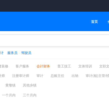
首页
会计
服务员
驾驶员
建装修
客户服务
会计财务
普工技工
文体培训
文职
高级管理
物流贸易
司机后勤
网络通信
机械仪表
计师
注册审计师
审计
总账主任
出纳
审计(核)主管/
化工制药
摄影影视
能源环保
编辑印刷发行
家政保洁
营业会计经理
审计会计经理
财务主管/经理
财务
财务
黄墩镇
其他乡镇
汽车服务
广告会展场务
新媒体运营
农林牧渔
其他分类
务其他相关职位
一个月内
三个月内