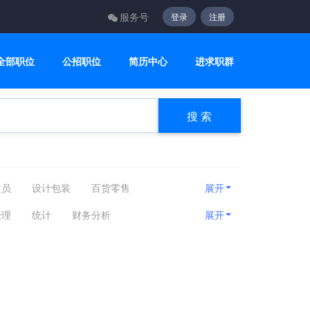
服务号
登录
注册
全部职位
公招职位
简历中心
进求职群
搜 索
文员
设计包装
百货零售
展开
咨询顾问
电子电气
美容美发
经理
统计
财务分析
展开
房产相关
娱乐休闲
旅游健身
总监
税务专员/助理
税务经理/主管