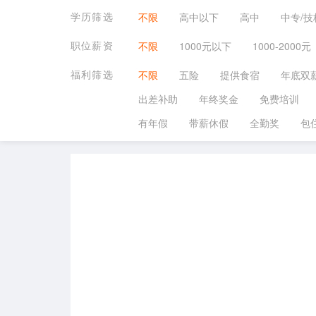
学历筛选
不限
高中以下
高中
中专/技
职位薪资
不限
1000元以下
1000-2000元
福利筛选
不限
五险
提供食宿
年底双
出差补助
年终奖金
免费培训
有年假
带薪休假
全勤奖
包