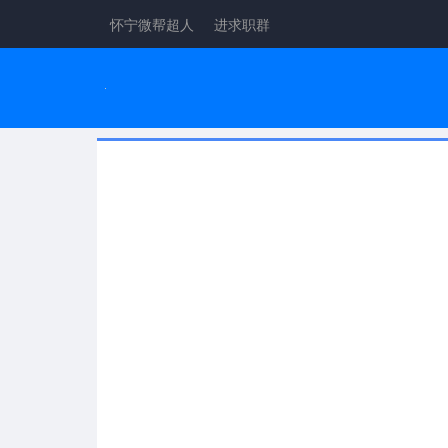
怀宁微帮超人
进求职群