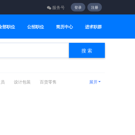
服务号
登录
注册
全部职位
公招职位
简历中心
进求职群
搜 索
文员
设计包装
百货零售
展开
咨询顾问
电子电气
美容美发
房产相关
娱乐休闲
旅游健身