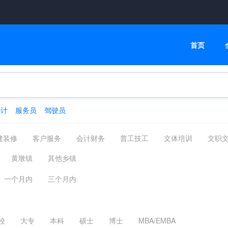
首页
会计
服务员
驾驶员
建装修
客户服务
会计财务
普工技工
文体培训
文职
高级管理
物流贸易
司机后勤
网络通信
机械仪表
黄墩镇
其他乡镇
化工制药
摄影影视
能源环保
编辑印刷发行
家政保洁
一个月内
三个月内
汽车服务
广告会展场务
新媒体运营
农林牧渔
其他分类
校
大专
本科
硕士
博士
MBA/EMBA