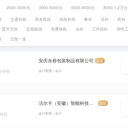
2000-3000元
3000-5000元
5000-8000元
8000-1.2万元
薪
交通补助
周末双休
加班补助
餐补
话补
房补
晋升空间
定期旅游
免费体检
油补
工作轻松
弹性
住
五险一金
安庆永裕包装制品有限公司
认证
会计财务 - 会计
 分钟前
洁尔卡（安徽）智能科技有限公司
认证
会计财务 - 会计
小时前