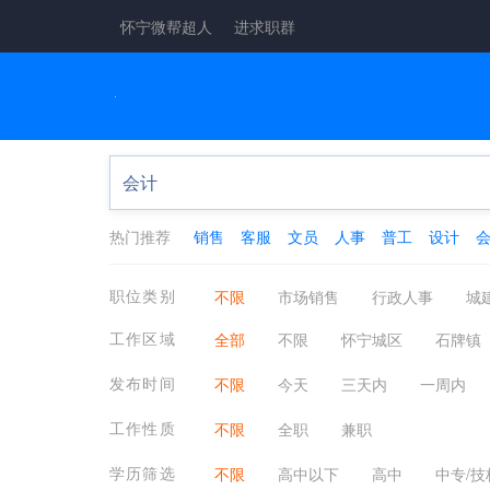
怀宁微帮超人
进求职群
热门推荐
销售
客服
文员
人事
普工
设计
职位类别
不限
市场销售
行政人事
城
工厂工业
酒店餐饮
金融保险
工作区域
全部
不限
怀宁城区
石牌镇
医疗保健
翻译法律
轻工工艺
发布时间
不限
今天
三天内
一周内
物业管理
质控安防
淘宝电商
工作性质
不限
全职
兼职
学历筛选
不限
高中以下
高中
中专/技