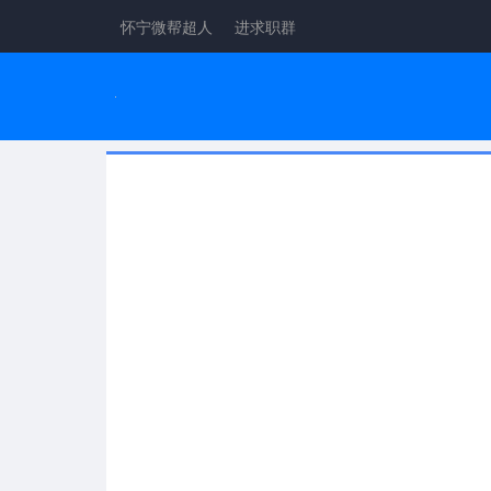
怀宁微帮超人
进求职群