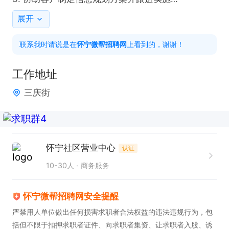
4. 定期回访客户，维护良好的客户关系

展开
联系我时请说是在
怀宁微帮招聘网
上看到的，谢谢！
上班时间：8：20—11点，2：30—5：00

工作地址
福利待遇：固定工资3500，福利待遇+节假日福利

三庆街
感兴趣的话，请投递简历后直接拨打电话联系吧!
怀宁社区营业中心
认证
10-30人
商务服务
怀宁微帮招聘网安全提醒
严禁用人单位做出任何损害求职者合法权益的违法违规行为，包
括但不限于扣押求职者证件、向求职者集资、让求职者入股、诱