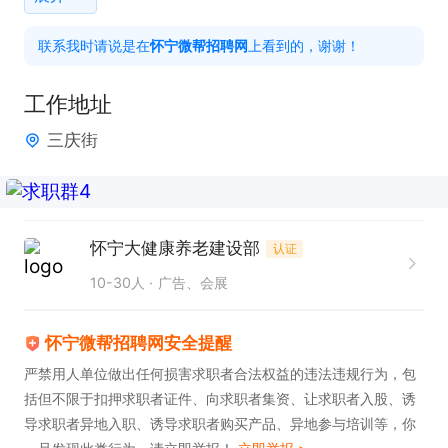
户满意度。

联系我时请说是在
怀宁微帮招聘网
上看到的，谢谢！
                  2. 深入了解客户需求，提供专业、个性
化的服务方案。

工作地址
                  3. 积极拓展客户资源，提升客户忠诚
三庆街
度，促进业务增长。

上班时间：上午8：20-10：00  下午14：30-15：30

怀宁大健康养老建设部
认证
月休时间：8天 

10-30人
广告、会展
福利待遇：底薪3500，周末双休，有保险；有年假

怀宁微帮招聘网安全提醒
严禁用人单位做出任何损害求职者合法权益的违法违规行为，包
括但不限于扣押求职者证件、向求职者集资、让求职者入股、诱
感兴趣的话，请投递简历后直接拨打电话联系吧!
导求职者异地入职、诱导求职者购买产品、异地参与培训等，你