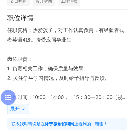
节日福利
晋升空间
工作轻松
职位详情
任职资格：热爱孩子，对工作认真负责，有经验者或
者英语4级。接受应届毕业生

岗位职责：

1. 负责相关工作，确保质量与效果。

2. 关注学生学习情况，及时给予指导与反馈。

工作时间：10:00一14:00，   15：30—20：00（视
作业情况而定）

展开
联系我时请说是在
怀宁微帮招聘网
上看到的，谢谢！
福利待遇： 底薪3000元+提成
