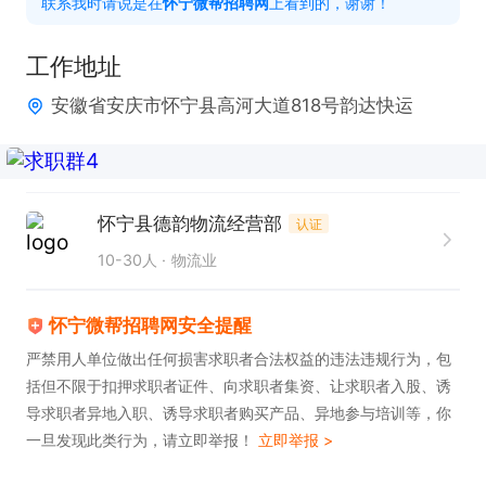
联系我时请说是在
怀宁微帮招聘网
上看到的，谢谢！
上班时间：8：30-19:00

工作地址
安徽省安庆市怀宁县高河大道818号韵达快运
福利待遇：商业险 包工作餐

感兴趣的话，请投递简历后直接拨打电话联系吧!
怀宁县德韵物流经营部
认证
10-30人
物流业
怀宁微帮招聘网安全提醒
严禁用人单位做出任何损害求职者合法权益的违法违规行为，包
括但不限于扣押求职者证件、向求职者集资、让求职者入股、诱
导求职者异地入职、诱导求职者购买产品、异地参与培训等，你
一旦发现此类行为，请立即举报！
立即举报 >